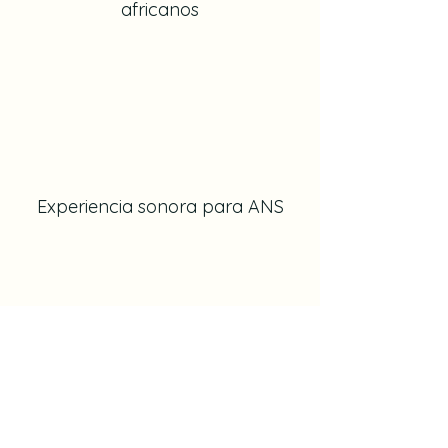
africanos
Experiencia sonora para ANS
Percusión con tarros en obra de
construcción